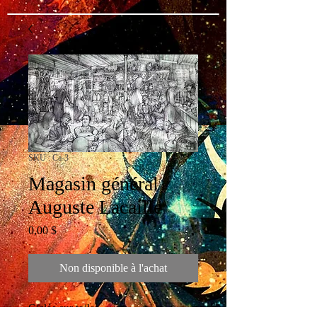
SKU : Ca-3
Magasin général
Auguste Lacaille
Prix
0,00 $
Non disponible à l'achat
Giclée sur toile