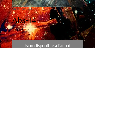
SKU : Abs-14
Abs-14
Prix
0,00 $
Non disponible à l'achat
encre et collage
toile gallerie trityque 30x48 pces
Livraison & Retours
Termes & Conditions